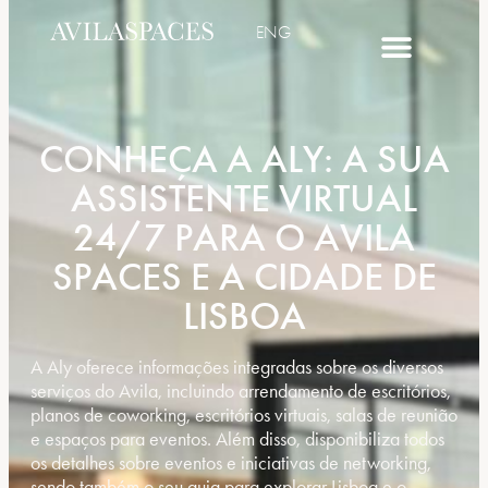
ENG
CONHEÇA A ALY: A SUA
ASSISTENTE VIRTUAL
24/7 PARA O AVILA
SPACES E A CIDADE DE
LISBOA
A Aly oferece informações integradas sobre os diversos
serviços do Avila, incluindo arrendamento de escritórios,
planos de coworking, escritórios virtuais, salas de reunião
e espaços para eventos. Além disso, disponibiliza todos
os detalhes sobre eventos e iniciativas de networking,
sendo também o seu guia para explorar Lisboa e o