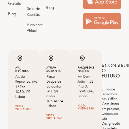
Galeria
Blog
Sala de
Blog
Reunião
Assistente
Virtual
#CONSTRUI
AV.
ATRIUM
PARQUE DAS
O
REPÚBLICA
SALDANHA
NAÇÕES
FUTURO
Av. da
Praça
Av. Dom
República, nº6,
Duque de
João II, 52,
Saldanha
Piso 0,
1º Esq.
Entidade
nº 1, 2º
1990-096
1050-191
Promotora:
andar
Lisboa
Lisboa
My Office,
1050-094
Consultoria
Lisboa
VISITA
VISITA
em projetos,
VIRTUAL 360
VIRTUAL 360
Unipessoal,
VISITA
Lda
VIRTUAL 360
Designação
do Projeto: