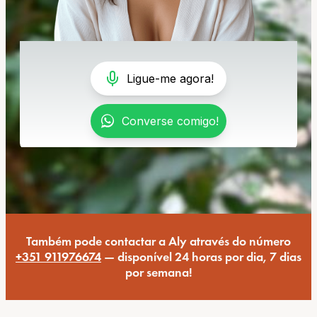
Também pode contactar a Aly através do número
+351 911976674
— disponível 24 horas por dia, 7 dias
por semana!