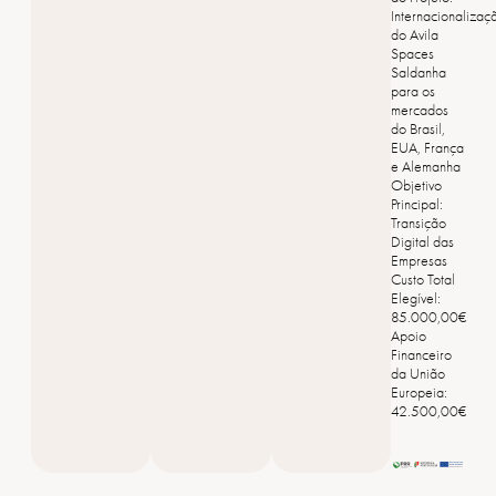
Internacionalizaç
do Avila
Spaces
Saldanha
para os
mercados
do Brasil,
EUA, França
e Alemanha
Objetivo
Principal:
Transição
Digital das
Empresas
Custo Total
Elegível:
85.000,00€
Apoio
Financeiro
da União
Europeia:
42.500,00€