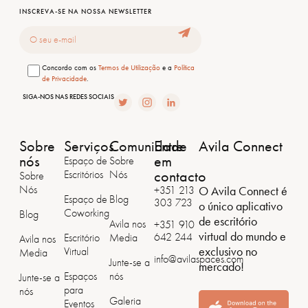
INSCREVA-SE NA NOSSA NEWSLETTER
Email
Consentimento
Concordo com os
Termos de Utilização
e a
Política
de Privacidade
.
SIGA-NOS NAS REDES SOCIAIS
Sobre
Serviços
Comunidade
Entre
Avila Connect
nós
em
Espaço de
Sobre
contacto
Escritórios
Nós
Sobre
Nós
O Avila Connect é
+351 213
Espaço de
Blog
303 723
o único aplicativo
Coworking
Blog
de escritório
Avila nos
+351 ‭910
virtual do mundo e
642 244
Escritório
Media
Avila nos
exclusivo no
Virtual
Media
info@avilaspaces.com
Junte-se a
mercado!
Espaços
nós
Junte-se a
para
nós
Galeria
Eventos