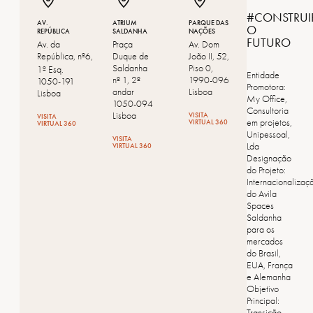
#CONSTRUI
AV.
ATRIUM
PARQUE DAS
O
REPÚBLICA
SALDANHA
NAÇÕES
FUTURO
Av. da
Praça
Av. Dom
República, nº6,
Duque de
João II, 52,
Saldanha
Piso 0,
1º Esq.
Entidade
nº 1, 2º
1990-096
1050-191
Promotora:
andar
Lisboa
Lisboa
My Office,
1050-094
Consultoria
Lisboa
VISITA
VISITA
em projetos,
VIRTUAL 360
VIRTUAL 360
Unipessoal,
VISITA
Lda
VIRTUAL 360
Designação
do Projeto:
Internacionalizaç
do Avila
Spaces
Saldanha
para os
mercados
do Brasil,
EUA, França
e Alemanha
Objetivo
Principal:
Transição