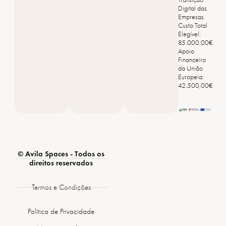
Digital das
Empresas
Custo Total
Elegível:
85.000,00€
Apoio
Financeiro
da União
Europeia:
42.500,00€
© Avila Spaces - Todos os
direitos reservados
Termos e Condições
Política de Privacidade