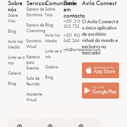
Sobre
Serviços
Comunidade
Entre
Avila Connect
nós
em
Espaço de
Sobre
contacto
Escritórios
Nós
Sobre
Nós
O Avila Connect é
+351 213
Espaço de
Blog
303 723
o único aplicativo
Coworking
Blog
de escritório
Avila nos
+351 ‭910
virtual do mundo e
642 244
Escritório
Media
Avila nos
exclusivo no
Virtual
Media
info@avilaspaces.com
Junte-se a
mercado!
Espaços
nós
Junte-se a
para
nós
Galeria
Eventos
Galeria
Blog
Sala de
Blog
Reunião
Assistente
Virtual