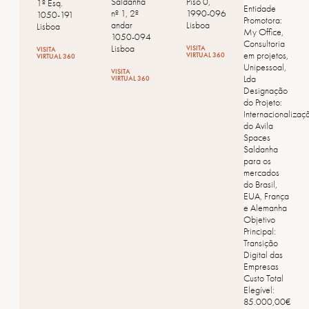
Saldanha
Piso 0,
1º Esq.
Entidade
nº 1, 2º
1990-096
1050-191
Promotora:
andar
Lisboa
Lisboa
My Office,
1050-094
Consultoria
Lisboa
VISITA
VISITA
em projetos,
VIRTUAL 360
VIRTUAL 360
Unipessoal,
VISITA
Lda
VIRTUAL 360
Designação
do Projeto:
Internacionalizaç
do Avila
Spaces
Saldanha
para os
mercados
do Brasil,
EUA, França
e Alemanha
Objetivo
Principal:
Transição
Digital das
Empresas
Custo Total
Elegível:
85.000,00€