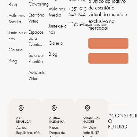
o único aplicativo
Coworking
Blog
de escritório
Avila nos
+351 ‭910
virtual do mundo e
642 244
Escritório
Media
Avila nos
exclusivo no
Virtual
Media
info@avilaspaces.com
Junte-se a
mercado!
Espaços
nós
Junte-se a
para
nós
Galeria
Eventos
Galeria
Blog
Sala de
Blog
Reunião
Assistente
Virtual
#CONSTRUI
AV.
ATRIUM
PARQUE DAS
O
REPÚBLICA
SALDANHA
NAÇÕES
FUTURO
Av. da
Praça
Av. Dom
República, nº6,
Duque de
João II, 52,