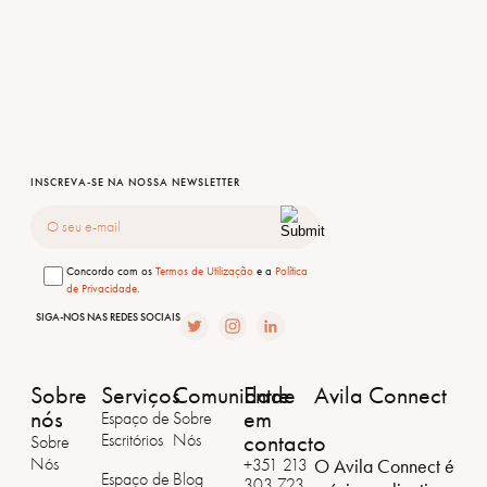
INSCREVA-SE NA NOSSA NEWSLETTER
Email
Consentimento
Concordo com os
Termos de Utilização
e a
Política
de Privacidade
.
SIGA-NOS NAS REDES SOCIAIS
Sobre
Serviços
Comunidade
Entre
Avila Connect
nós
em
Espaço de
Sobre
contacto
Escritórios
Nós
Sobre
Nós
O Avila Connect é
+351 213
Espaço de
Blog
303 723