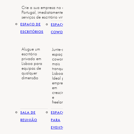
Crie a sua empresa no centro de Lisboa,
Serviço telefónic
Portugal, imediatamente com os nossos
apenas uma cham
serviços de escritório virtual.
escritório.
ESPAÇO DE
ESPAÇO DE
ESCRITÓRIOS
COWORKING
Alugue um
Junte-se ao
escritório
espaço de
privado em
coworking
Lisboa para
mais
equipas de
tranquilo de
qualquer
Lisboa.
dimensão
Ideal para
empresas
em
crescimento
e
freelancers.
SALA DE
ESPAÇOS
REUNIÃO
PARA
EVENTOS