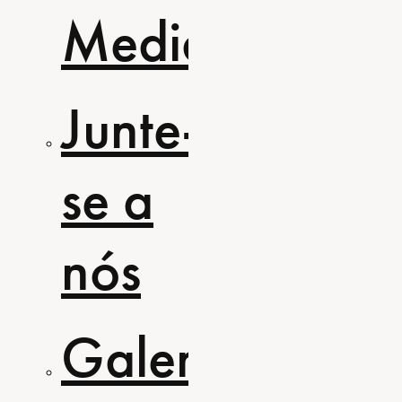
Media
Junte-
se a
nós
Galeria