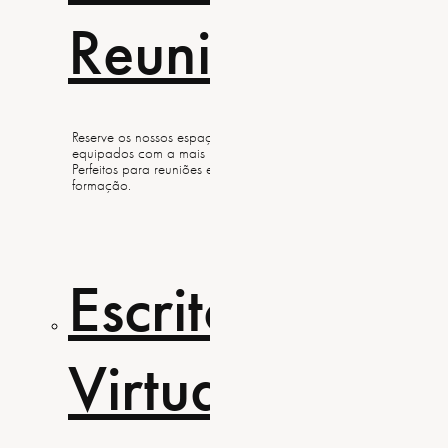
Reunião
par
Eve
Reserve os nossos espaços confortáveis
equipados com a mais recente tecnologia.
Perfeitos para reuniões e sessões de
formação.
Organize worksho
corporativos nos 
centro de Lisboa.
Escritório
Assi
Virtual
Virt