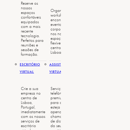
Reserve os
nossos
Organize
espaços
workshops,
confortáveis
encontros e
equipados
eventos
com a mais
corporativos
recente
nos nossos
tecnologia.
espaços
Perfeitos para
flexíveis no
reuniões e
centro de
sessões de
Lisboa.
formação.
ESCRITÓRIO
ASSISTENTE
VIRTUAL
VIRTUAL
Crie a sua
Serviço
empresa no
telefónico
centro de
premium,
Lisboa,
para que
Portugal,
esteja a
imediatamente
apenas uma
com os nossos
chamada
serviços de
de distância
escritório
do seu