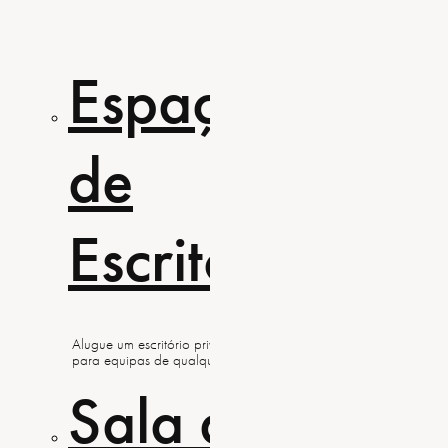
Espaço
Esp
de
Cow
Escritórios
Junte-se ao espa
tranquilo de Lisb
crescimento e free
Alugue um escritório privado em Lisboa
para equipas de qualquer dimensão
Sala de
Esp