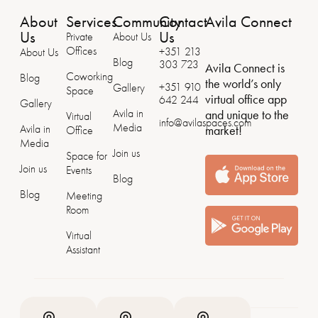
About
Services
Community
Contact
Avila Connect
Us
Us
Private
About Us
Offices
+351 213
About Us
Blog
303 723
Avila Connect is
Coworking
Blog
the world’s only
+351 ‭910
Gallery
Space
virtual office app
642 244
Gallery
Avila in
and unique to the
Virtual
info@avilaspaces.com
Media
Avila in
market!
Office
Media
Join us
Space for
Join us
Events
Blog
Blog
Meeting
Room
Virtual
Assistant