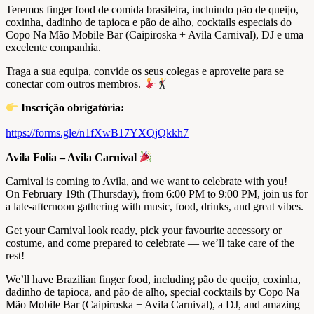
Teremos finger food de comida brasileira, incluindo pão de queijo,
coxinha, dadinho de tapioca e pão de alho, cocktails especiais do
Copo Na Mão Mobile Bar (Caipiroska + Avila Carnival), DJ e uma
excelente companhia.
Traga a sua equipa, convide os seus colegas e aproveite para se
conectar com outros membros.
Inscrição obrigatória:
https://forms.gle/n1fXwB17YXQjQkkh7
Avila Folia – Avila Carnival
Carnival is coming to Avila, and we want to celebrate with you!
On February 19th (Thursday), from 6:00 PM to 9:00 PM, join us for
a late-afternoon gathering with music, food, drinks, and great vibes.
Get your Carnival look ready, pick your favourite accessory or
costume, and come prepared to celebrate — we’ll take care of the
rest!
We’ll have Brazilian finger food, including pão de queijo, coxinha,
dadinho de tapioca, and pão de alho, special cocktails by Copo Na
Mão Mobile Bar (Caipiroska + Avila Carnival), a DJ, and amazing