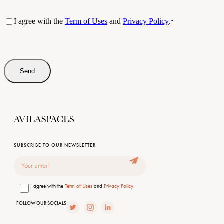
Consentimento
I agree with the
Term of Uses
and
Privacy Policy
.
*
*
SUBSCRIBE TO OUR NEWSLETTER
Email
Consentimento
I agree with the
Term of Uses
and
Privacy Policy
.
FOLLOW OUR SOCIALS