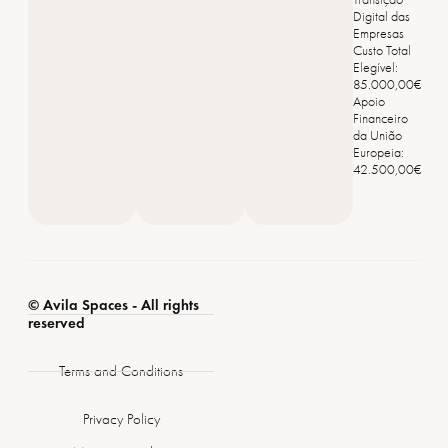
Digital das
Empresas
Custo Total
Elegível:
85.000,00€
Apoio
Financeiro
da União
Europeia:
42.500,00€
© Avila Spaces - All rights
reserved
Terms and Conditions
Privacy Policy