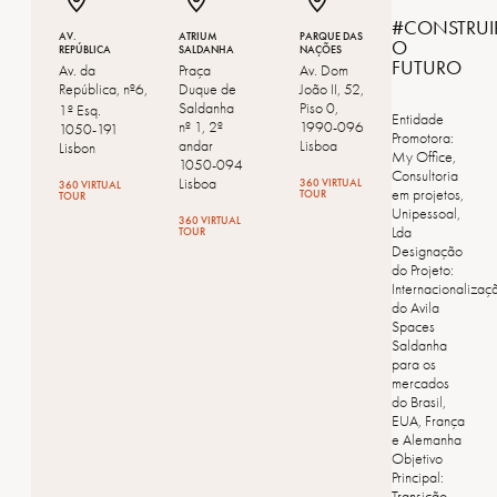
#CONSTRUI
AV.
ATRIUM
PARQUE DAS
O
REPÚBLICA
SALDANHA
NAÇÕES
FUTURO
Av. da
Praça
Av. Dom
República, nº6,
Duque de
João II, 52,
Saldanha
Piso 0,
1º Esq.
Entidade
nº 1, 2º
1990-096
1050-191
Promotora:
andar
Lisboa
Lisbon
My Office,
1050-094
Consultoria
Lisboa
360 VIRTUAL
360 VIRTUAL
em projetos,
TOUR
TOUR
Unipessoal,
360 VIRTUAL
Lda
TOUR
Designação
do Projeto:
Internacionalizaç
do Avila
Spaces
Saldanha
para os
mercados
do Brasil,
EUA, França
e Alemanha
Objetivo
Principal:
Transição